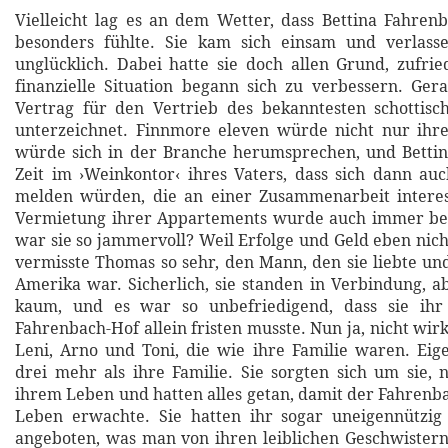
Vielleicht lag es an dem Wetter, dass Bettina Fahrenb
besonders fühlte. Sie kam sich einsam und verlas
unglücklich. Dabei hatte sie doch allen Grund, zufrie
finanzielle Situation begann sich zu verbessern. Ger
Vertrag für den Vertrieb des bekanntesten schottisc
unterzeichnet. Finnmore eleven würde nicht nur ihre
würde sich in der Branche herumsprechen, und Bettin
Zeit im ›Weinkontor‹ ihres Vaters, dass sich dann a
melden würden, die an einer Zusammenarbeit interes
Vermietung ihrer Appartements wurde auch immer be
war sie so jammervoll? Weil Erfolge und Geld eben nich
vermisste Thomas so sehr, den Mann, den sie liebte un
Amerika war. Sicherlich, sie standen in Verbindung, ab
kaum, und es war so unbefriedigend, dass sie ih
Fahrenbach-Hof allein fristen musste. Nun ja, nicht wirkl
Leni, Arno und Toni, die wie ihre Familie waren. Eig
drei mehr als ihre Familie. Sie sorgten sich um sie,
ihrem Leben und hatten alles getan, damit der Fahren
Leben erwachte. Sie hatten ihr sogar uneigennützig 
angeboten, was man von ihren leiblichen Geschwister