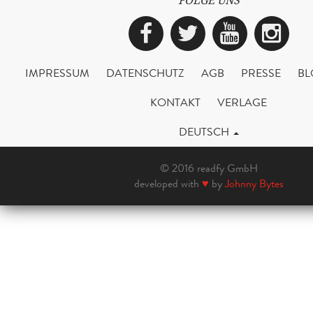
FOLGE UNS
Facebook
Twitter
YouTub
Ins
IMPRESSUM
DATENSCHUTZ
AGB
PRESSE
BL
KONTAKT
VERLAGE
DEUTSCH
© 2016 readfy GmbH
developed with
♥
by
Johnny Bytes