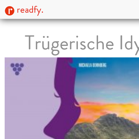
readfy.
Trügerische Idy