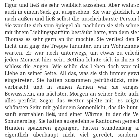
Figur und ließ sie sehr weiblich aussehen. Aber wahrsc
auch in einem Sack gut ausgesehen. Sie war glücklich, 
nach außen und ließ selbst die unscheinbarste Person
Sie wandte sich vom Spiegel ab, nachdem sie sich schne
mit ihrem Lieblingsparfüm bestäubt hatte, von dem sie 
Thomas es sehr gern an ihr mochte. Sie verließ den 
Licht und ging die Treppe hinunter, um im Wohnzimm
warten. Er war noch unterwegs, um etwas zu erled
jeden Moment hier sein. Bettina lehnte sich in ihren 
schloss die Augen. Wie schön das Leben doch war 
Liebe an seiner Seite. All das, was sie sich immer gew
eingetreten. Sie hatten zusammen gefrühstückt, mit
verbracht und in seinen Armen war sie einges
Bewusstsein, am nächsten Morgen an seiner Seite auf
alles perfekt. Sogar das Wetter spielte mit. Es zeigt
schönsten Seite mit goldenem Sonnenlicht, das die bunt
sanft erstrahlen ließ, und einer Wärme, in der die Ve
Sommers lag. Sie hatten ausgedehnte Radtouren gemac
Hunden spazieren gegangen, hatten stundenlang a
eigentlich überhaupt nicht viel geredet, sondern