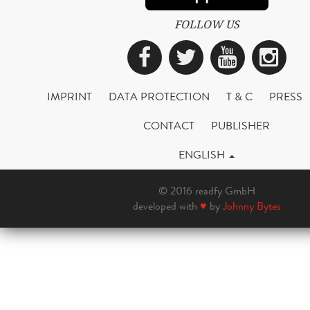
FOLLOW US
Facebook
Twitter
YouTub
Ins
IMPRINT
DATA PROTECTION
T & C
PRESS
CONTACT
PUBLISHER
ENGLISH
© 2016 readfy GmbH
developed with
♥
by
Johnny Bytes