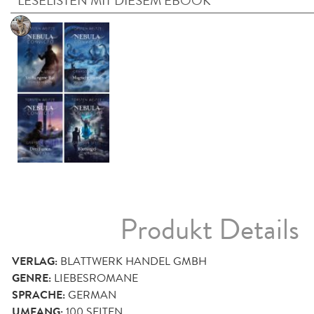
LESELISTEN MIT DIESEM EBOOK
Produkt Details
VERLAG:
BLATTWERK HANDEL GMBH
GENRE:
LIEBESROMANE
SPRACHE:
GERMAN
UMFANG:
100
SEITEN