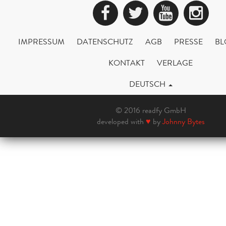
Facebook
Twitter
YouTub
Ins
IMPRESSUM
DATENSCHUTZ
AGB
PRESSE
BL
KONTAKT
VERLAGE
DEUTSCH
© 2016 readfy GmbH
developed with
♥
by
Johnny Bytes