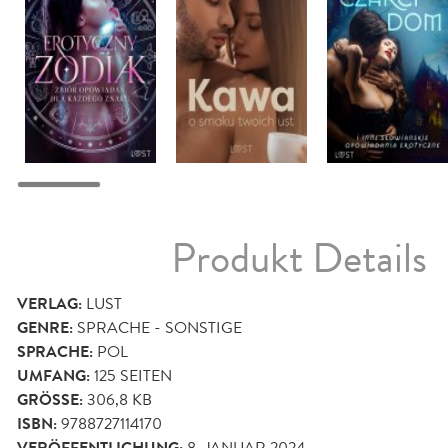
Produkt Details
VERLAG:
LUST
GENRE:
SPRACHE - SONSTIGE
SPRACHE:
POL
UMFANG:
125
SEITEN
GRÖSSE:
306,8 KB
ISBN:
9788727114170
8. JANUAR 2024