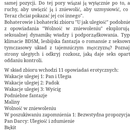
samej pozycji. Do tej pory wiązał ją wyłącznie po to, 
ruchy, aby uwięzić ją i zniewolić, aby uzmysłowić, co
Teraz chciał pokazać jej coś innego".
Bohaterowie i bohaterki zbioru "U jak uległość" podobn
z opowiadania "Wolność w zniewoleniu" eksplorują
seksualnej dynamikę władzy i podporządkowania. Ty
klimacie BDSM, lesbijska fantazja o romansie z seksown
tymczasowy układ z tajemniczym mężczyzną? Pozna
strony uległych i odkryj rozkosz, jaką daje seks opa
oddaniu kontroli.
W skład zbioru wchodzi 11 opowiadań erotycznych:
Wakacje uległej 1: Pan i Uległa
Wakacje uległej 2: Padok
Wakacje uległej 3: Wyścig
Podniebne fantazje
Maliny
Wolność w zniewoleniu
W poszukiwaniu zapomnienia 1: Bezwstydna propozycja
Pan Darcy: Uległość i zdumienie
Błękit