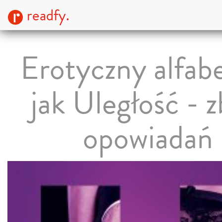
readfy.
Erotyczny alfab
jak Uległość - z
opowiadań