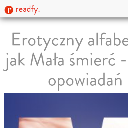
readfy.
Erotyczny alfab
jak Mała śmierć -
opowiadań