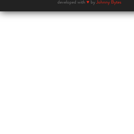
developed with
♥
by
Johnny Bytes