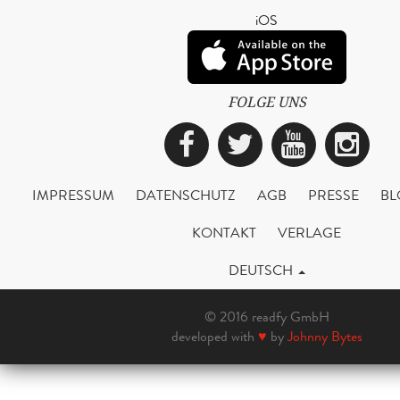
iOS
FOLGE UNS
Facebook
Twitter
YouTub
Ins
IMPRESSUM
DATENSCHUTZ
AGB
PRESSE
BL
KONTAKT
VERLAGE
DEUTSCH
© 2016 readfy GmbH
developed with
♥
by
Johnny Bytes