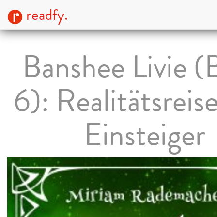
readfy.
Banshee Livie (
6): Realitätsreis
Einsteiger