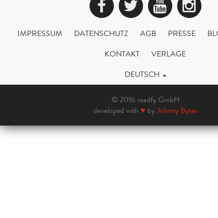
Facebook
Twitter
YouTub
Ins
IMPRESSUM
DATENSCHUTZ
AGB
PRESSE
BL
KONTAKT
VERLAGE
DEUTSCH
© 2016 readfy GmbH
developed with
♥
by
Johnny Bytes