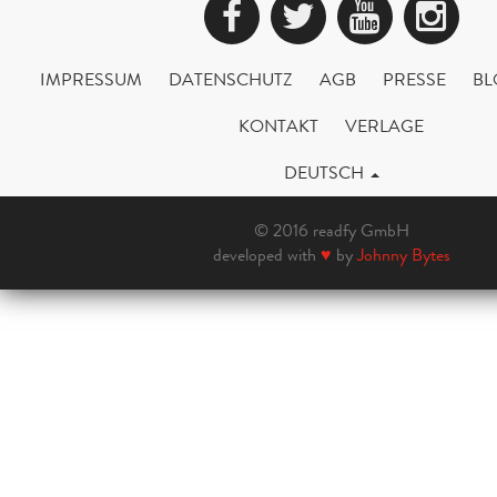
Facebook
Twitter
YouTub
Ins
IMPRESSUM
DATENSCHUTZ
AGB
PRESSE
BL
KONTAKT
VERLAGE
DEUTSCH
© 2016 readfy GmbH
developed with
♥
by
Johnny Bytes