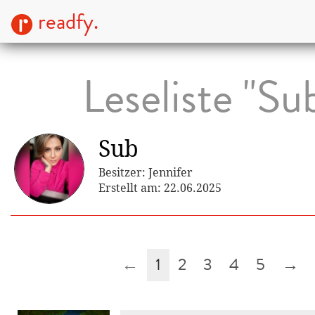
readfy.
Leseliste "Su
Sub
Besitzer: Jennifer
Erstellt am: 22.06.2025
←
1
2
3
4
5
→