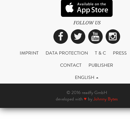
FOLLOW US
Facebook
Twitter
YouTub
Ins
IMPRINT
DATA PROTECTION
T & C
PRESS
CONTACT
PUBLISHER
ENGLISH
© 2016 readfy GmbH
developed with
♥
by
Johnny Bytes