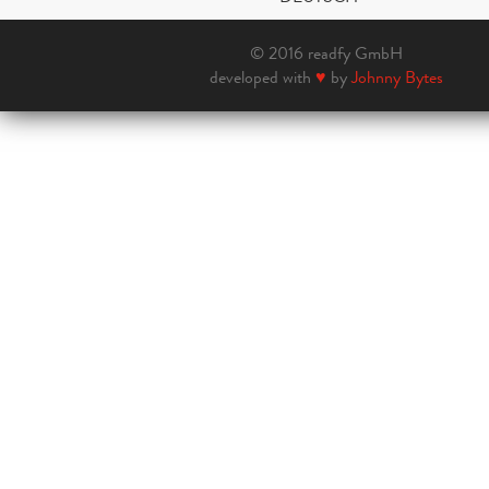
© 2016 readfy GmbH
developed with
♥
by
Johnny Bytes