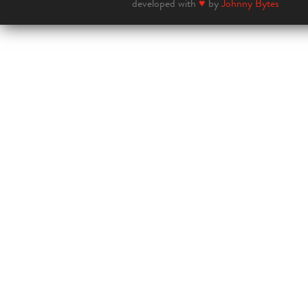
developed with
♥
by
Johnny Bytes