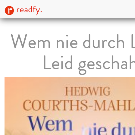
readfy.
Wem nie durch 
Leid gescha