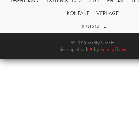
IMPRESSUM
DATENSCHUTZ
AGB
PRESSE
BL
KONTAKT
VERLAGE
DEUTSCH
© 2016 readfy GmbH
developed with
♥
by
Johnny Bytes