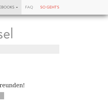
EBOOKS
FAQ
SO GEHT'S
sel
Freunden!