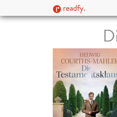
readfy.
Di