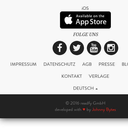
iOS
FOLGE UNS
Facebook
Twitter
YouTub
Ins
IMPRESSUM
DATENSCHUTZ
AGB
PRESSE
BL
KONTAKT
VERLAGE
DEUTSCH
© 2016 readfy GmbH
developed with
♥
by
Johnny Bytes