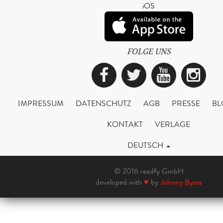
iOS
FOLGE UNS
Facebook
Twitter
YouTub
Ins
IMPRESSUM
DATENSCHUTZ
AGB
PRESSE
BL
KONTAKT
VERLAGE
DEUTSCH
© 2016 readfy GmbH
developed with
♥
by
Johnny Bytes