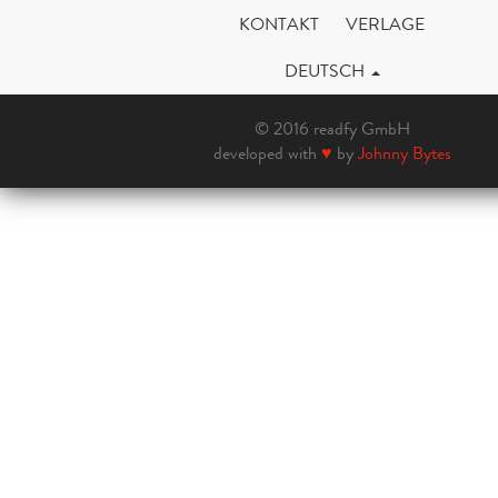
KONTAKT
VERLAGE
DEUTSCH
© 2016 readfy GmbH
developed with
♥
by
Johnny Bytes