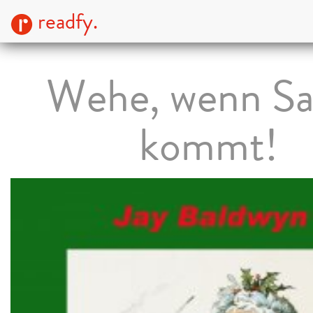
readfy.
Wehe, wenn Sa
kommt!