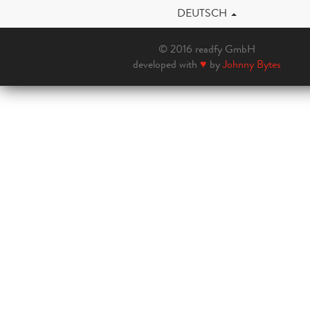
DEUTSCH
© 2016 readfy GmbH
developed with
♥
by
Johnny Bytes