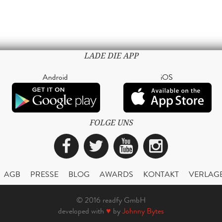
LADE DIE APP
Android
iOS
FOLGE UNS
Facebook
Twitter
YouTube
Instagra
AGB
PRESSE
BLOG
AWARDS
KONTAKT
VERLAG
© 2016 readfy GmbH
developed with
♥
by
Johnny Bytes