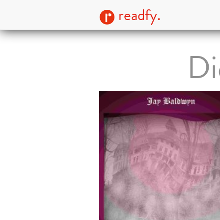
readfy.
Di