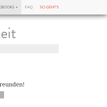
EBOOKS
FAQ
SO GEHT'S
eit
Freunden!