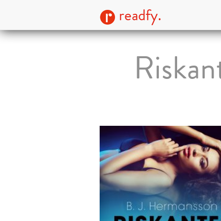
readfy.
Riskan