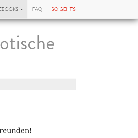
EBOOKS
FAQ
SO GEHT'S
otische
Freunden!