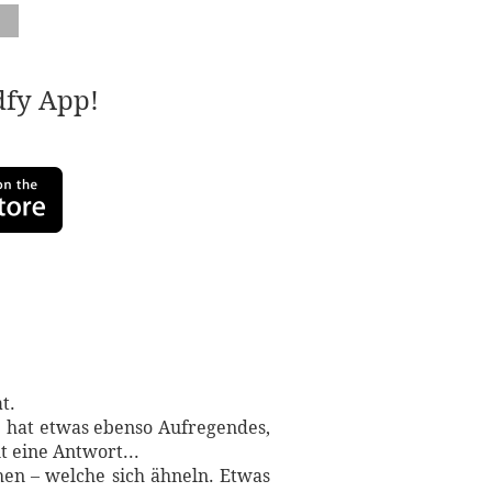
adfy App!
t.
ie hat etwas ebenso Aufregendes,
lt eine Antwort...
hen – welche sich ähneln. Etwas