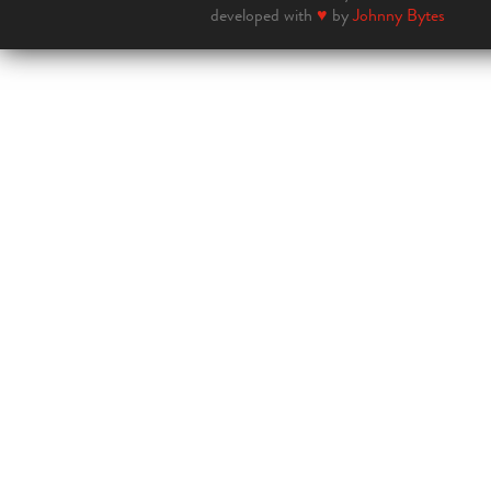
developed with
♥
by
Johnny Bytes