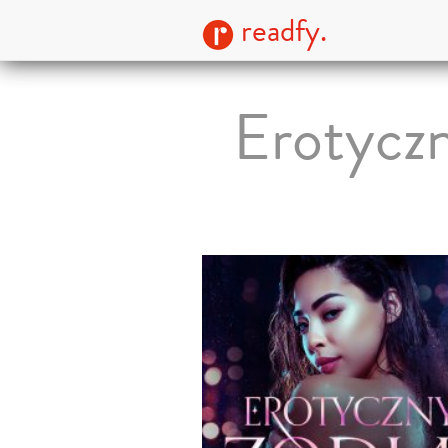
readfy.
Erotyczn