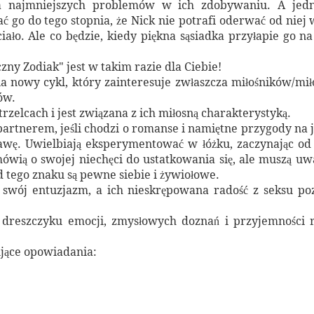
ma najmniejszych problemów w ich zdobywaniu. A jedn
 go do tego stopnia, że Nick nie potrafi oderwać od niej
ciało. Ale co będzie, kiedy piękna sąsiadka przyłapie go n
czny Zodiak" jest w takim razie dla Ciebie!
nowy cykl, który zainteresuje zwłaszcza miłośników/miło
ów.
trzelcach i jest związana z ich miłosną charakterystyką.
partnerem, jeśli chodzi o romanse i namiętne przygody na j
awę. Uwielbiają eksperymentować w łóżku, zaczynając od 
ią o swojej niechęci do ustatkowania się, ale muszą uważ
d tego znaku są pewne siebie i żywiołowe.
 swój entuzjazm, a ich nieskrępowana radość z seksu po
dreszczyku emocji, zmysłowych doznań i przyjemności 
jące opowiadania: