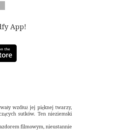
adfy App!
ywały wzdłuż jej pięknej twarzy,
rczących sutków. Ten nieziemski
gwiazdorem filmowym, nieustannie