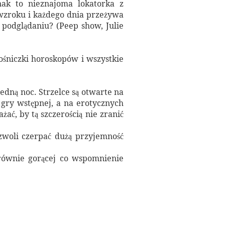
ak to nieznajoma lokatorka z
 wzroku i każdego dnia przeżywa
a podglądaniu? (Peep show, Julie
śniczki horoskopów i wszystkie
edną noc. Strzelce są otwarte na
gry wstępnej, a na erotycznych
ać, by tą szczerością nie zranić
zwoli czerpać dużą przyjemność
równie gorącej co wspomnienie