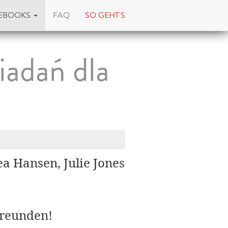
EBOOKS
FAQ
SO GEHT'S
iadań dla
a Hansen, Julie Jones
Freunden!