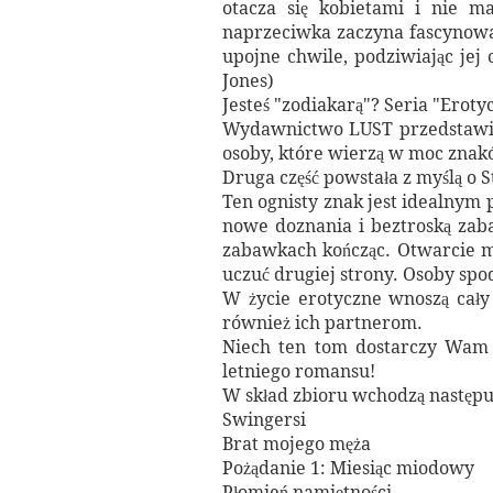
otacza się kobietami i nie 
naprzeciwka zaczyna fascynować
upojne chwile, podziwiając jej 
Jones)
Jesteś "zodiakarą"? Seria "Eroty
Wydawnictwo LUST przedstawia 
osoby, które wierzą w moc znak
Druga część powstała z myślą o S
Ten ognisty znak jest idealnym 
nowe doznania i beztroską zab
zabawkach kończąc. Otwarcie mów
uczuć drugiej strony. Osoby spo
W życie erotyczne wnoszą cały
również ich partnerom.
Niech ten tom dostarczy Wam 
letniego romansu!
W skład zbioru wchodzą następu
Swingersi
Brat mojego męża
Pożądanie 1: Miesiąc miodowy
Płomień namiętności