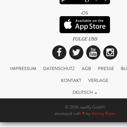
iOS
FOLGE UNS
Facebook
Twitter
YouTub
Ins
IMPRESSUM
DATENSCHUTZ
AGB
PRESSE
BL
KONTAKT
VERLAGE
DEUTSCH
© 2016 readfy GmbH
developed with
♥
by
Johnny Bytes