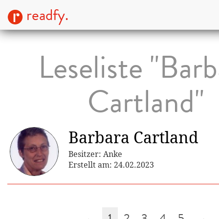
readfy.
Leseliste "Barb
Cartland"
Barbara Cartland
Besitzer: Anke
Erstellt am: 24.02.2023
←
1
2
3
4
5
→