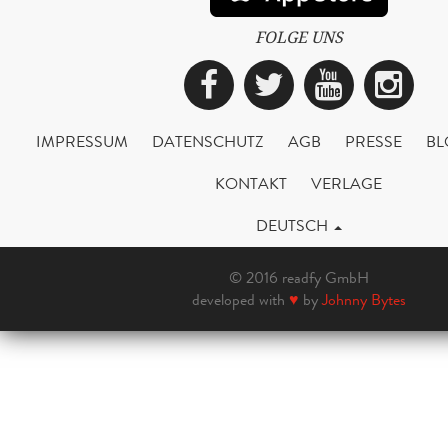
FOLGE UNS
Facebook
Twitter
YouTub
Ins
IMPRESSUM
DATENSCHUTZ
AGB
PRESSE
BL
KONTAKT
VERLAGE
DEUTSCH
© 2016 readfy GmbH
developed with
♥
by
Johnny Bytes