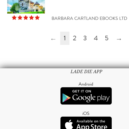
BARBARA CARTLAND EBOOKS LTD
←
1
2
3
4
5
→
LADE DIE APP
Android
iOS