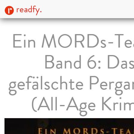
readfy.
Ein MORDs-Te
Band 6: Da
gefälschte Perg
(All-Age Krim