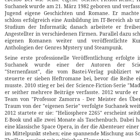
Suchanek wurde am 21. März 1982 geboren und verfasst
Jugend eigene Geschichten und Romane. Er machte 
schloss erfolgreich eine Ausbildung im IT-Bereich ab u
Studium der Informatik; danach arbeitete er freiber
Angestellter in verschiedenen Firmen. Parallel dazu sc
eigenen Romanen weiter und veröffentlichte Kur
Anthologien der Genres Mystery und Steampunk.
Seine erste professionelle Veröffentlichung erfolgte
Suchanek wurde einer der Autoren der Science
"Sternenfaust", die vom Bastei-Verlag publiziert 
steuerte er sieben Heftromane bei, bevor die Reihe e
musste. 2010 stieg er bei der Science-Fiction-Serie "Mad
er seither mehrere Beiträge verfasste. 2012 wurde e
Team von "Professor Zamorra - Der Meister des Über
Traum von der "eigenen Serie" verfolgte Suchanek we
2012 startete er sie: "Heliosphere 2265" erscheint sei
E-Book und alle zwei Monate als Taschenbuch. Dabei h
eine klassische Space Opera, in der die Abenteuer eine
im Mittelpunkt stehen; eine spannende Mischung aus Sc