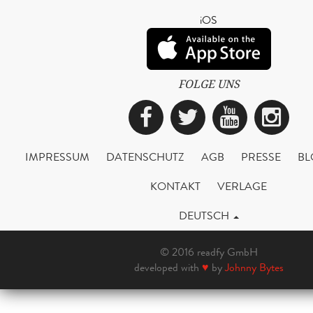
iOS
FOLGE UNS
Facebook
Twitter
YouTub
Ins
IMPRESSUM
DATENSCHUTZ
AGB
PRESSE
BL
KONTAKT
VERLAGE
DEUTSCH
© 2016 readfy GmbH
developed with
♥
by
Johnny Bytes