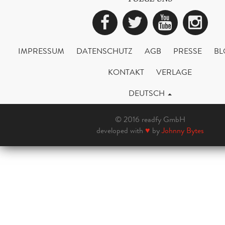
Facebook
Twitter
YouTub
Ins
IMPRESSUM
DATENSCHUTZ
AGB
PRESSE
BL
KONTAKT
VERLAGE
DEUTSCH
© 2016 readfy GmbH
developed with
♥
by
Johnny Bytes