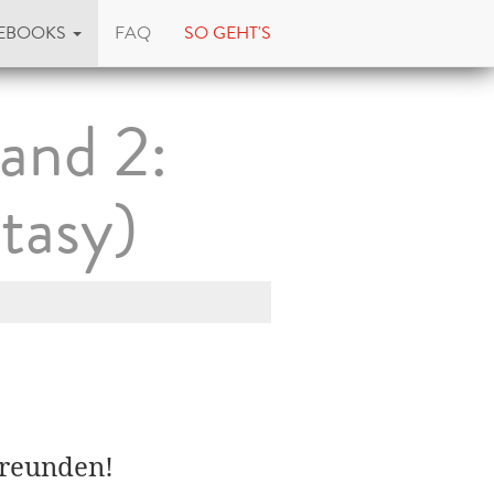
EBOOKS
FAQ
SO GEHT'S
and 2:
tasy)
Freunden!