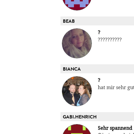
BEAB
?
??????????
BIANCA
?
hat mir sehr gu
GABI.HENRICH
Sehr spannend