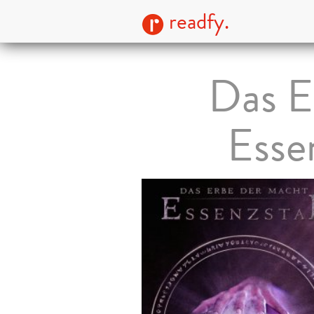
readfy.
Das E
Esse