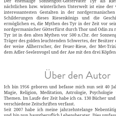
Der ehemalige Sonnengott-Göttervater Tyr als Rie
nächtlichen bzw. winterlichen Unterwelt ist eine der v
interessantesten Gestalten in der nordgermanischen
Schilderungen dieses Riesenkönigs und die Gesch
ermöglichen es, die Mythen des Tyr in der Zeit vor sei
nordgermanischer Götterfürst durch Thor und Odin zu 
Tyr ist in den alten Mythen vor 500 n.Chr. der Sonnen
Träger des golden leuchtenden Schwertes, der Besitzer 
der weise Allherrscher, der Feuer-Riese, der Met-Trin
dem Adler-Seelenvogel und der Ase mit den drei Köpfe
Über den Autor
Ich bin 1956 geboren und befasse mich nun seit 40 Ja
Magie, Religion, Meditation, Astrologie, Psychologi
Themen. Im Laufe der Zeit habe ich ca. 130 Bücher und 
verschiedene Zeitschriften verfasst.
Seit 2007 habe ich meine jahrzehntelange Nebentätig
und bin nun hauptberuflich Lebensberater. Dies umfasst