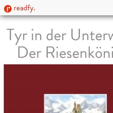
readfy.
Tyr in der Unterw
Der Riesenköni