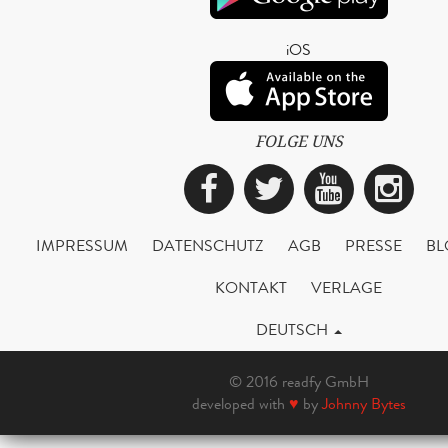
iOS
FOLGE UNS
Facebook
Twitter
YouTub
Ins
IMPRESSUM
DATENSCHUTZ
AGB
PRESSE
BL
KONTAKT
VERLAGE
DEUTSCH
© 2016 readfy GmbH
developed with
♥
by
Johnny Bytes