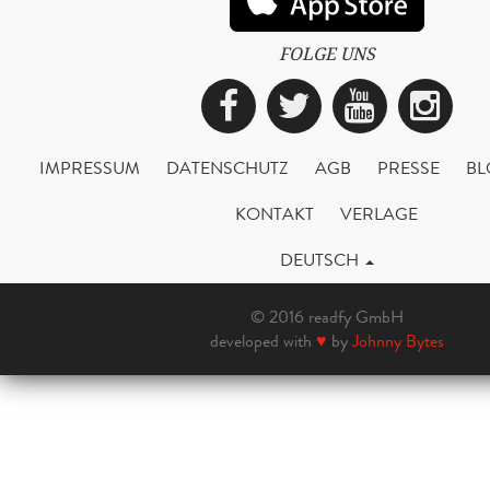
FOLGE UNS
Facebook
Twitter
YouTub
Ins
IMPRESSUM
DATENSCHUTZ
AGB
PRESSE
BL
KONTAKT
VERLAGE
DEUTSCH
© 2016 readfy GmbH
developed with
♥
by
Johnny Bytes