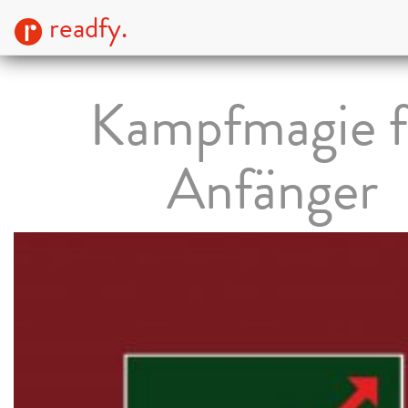
readfy.
Kampfmagie f
Anfänger