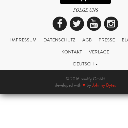
FOLGE UNS
Facebook
Twitter
YouTub
Ins
IMPRESSUM
DATENSCHUTZ
AGB
PRESSE
BL
KONTAKT
VERLAGE
DEUTSCH
© 2016 readfy GmbH
developed with
♥
by
Johnny Bytes