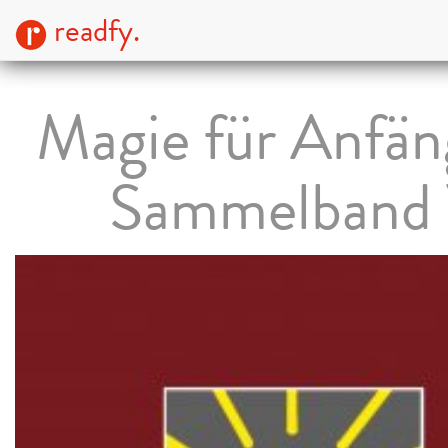
readfy.
Magie für Anfän
Sammelband