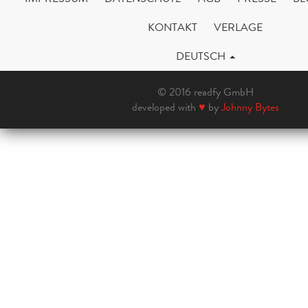
KONTAKT
VERLAGE
DEUTSCH
© 2016 readfy GmbH
developed with
♥
by
Johnny Bytes