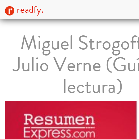
readfy.
Miguel Strogof
Julio Verne (Gu
lectura)