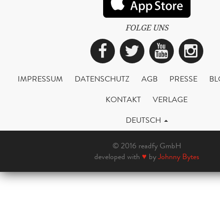
FOLGE UNS
Facebook
Twitter
YouTub
Ins
IMPRESSUM
DATENSCHUTZ
AGB
PRESSE
BL
KONTAKT
VERLAGE
DEUTSCH
© 2016 readfy GmbH
developed with
♥
by
Johnny Bytes