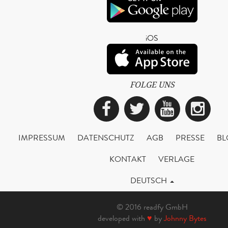
iOS
FOLGE UNS
Facebook
Twitter
YouTub
Ins
IMPRESSUM
DATENSCHUTZ
AGB
PRESSE
BL
KONTAKT
VERLAGE
DEUTSCH
© 2016 readfy GmbH
developed with
♥
by
Johnny Bytes