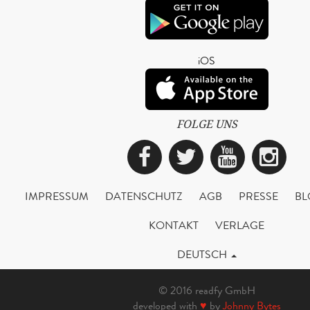
iOS
FOLGE UNS
Facebook
Twitter
YouTub
Ins
IMPRESSUM
DATENSCHUTZ
AGB
PRESSE
BL
KONTAKT
VERLAGE
DEUTSCH
© 2016 readfy GmbH
developed with
♥
by
Johnny Bytes