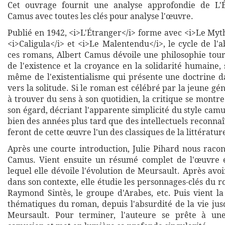
Cet ouvrage fournit une analyse approfondie de L'É
Camus avec toutes les clés pour analyse l'œuvre.
Publié en 1942, <i>L'Étranger</i> forme avec <i>Le Myt
<i>Caligula</i> et <i>Le Malentendu</i>, le cycle de l'
ces romans, Albert Camus dévoile une philosophie tou
de l'existence et la croyance en la solidarité humaine, 
même de l'existentialisme qui présente une doctrine 
vers la solitude. Si le roman est célébré par la jeune gé
à trouver du sens à son quotidien, la critique se montre
son égard, décriant l'apparente simplicité du style camu
bien des années plus tard que des intellectuels reconnaî
feront de cette œuvre l'un des classiques de la littératur
Après une courte introduction, Julie Pihard nous racon
Camus. Vient ensuite un résumé complet de l'œuvre é
lequel elle dévoile l'évolution de Meursault. Après avo
dans son contexte, elle étudie les personnages-clés du 
Raymond Sintès, le groupe d'Arabes, etc. Puis vient la
thématiques du roman, depuis l'absurdité de la vie jus
Meursault. Pour terminer, l'auteure se prête à un