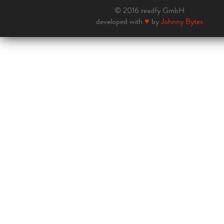
© 2016 readfy GmbH
developed with
♥
by
Johnny Bytes