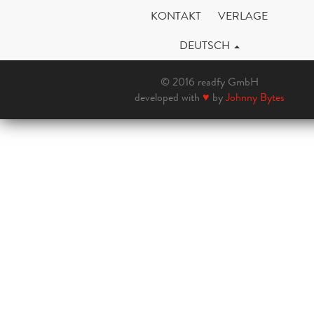
KONTAKT
VERLAGE
DEUTSCH
© 2016 readfy GmbH
developed with
♥
by
Johnny Bytes