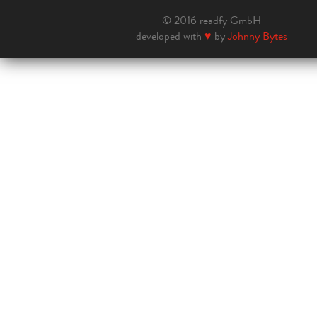
© 2016 readfy GmbH
developed with
♥
by
Johnny Bytes