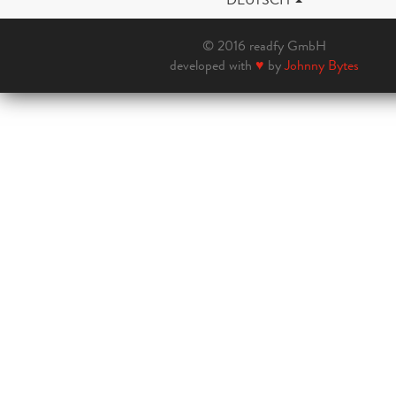
© 2016 readfy GmbH
developed with
♥
by
Johnny Bytes