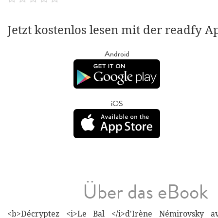
Jetzt kostenlos lesen mit der readfy A
Android
iOS
Über das eBook
<b>Décryptez <i>Le Bal </i>d'Irène Némirovsky av