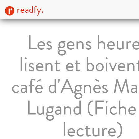
readfy.
Les gens heur
lisent et boiven
café d'Agnès Ma
Lugand (Fiche
lecture)