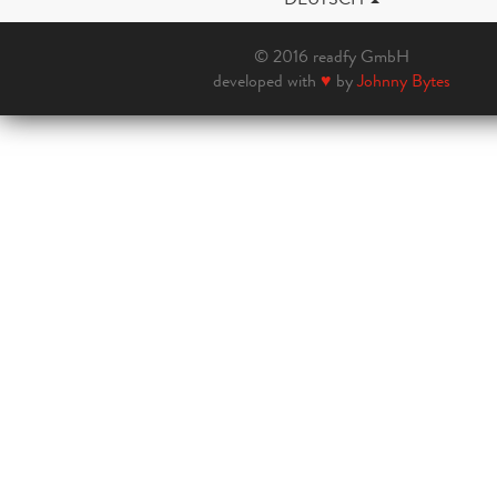
© 2016 readfy GmbH
developed with
♥
by
Johnny Bytes