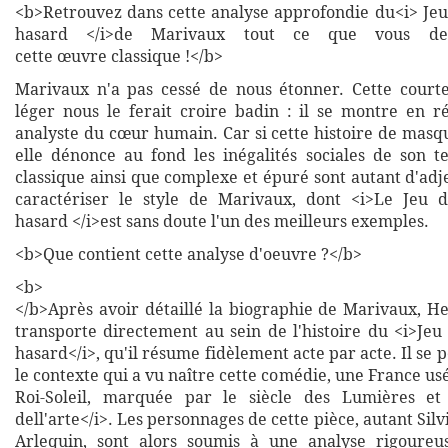
<b>Retrouvez dans cette analyse approfondie du<i> Jeu
hasard </i>de Marivaux tout ce que vous de
cette œuvre classique !</b>
Marivaux n'a pas cessé de nous étonner. Cette court
léger nous le ferait croire badin : il se montre en r
analyste du cœur humain. Car si cette histoire de masq
elle dénonce au fond les inégalités sociales de son 
classique ainsi que complexe et épuré sont autant d'adj
caractériser le style de Marivaux, dont <i>Le Jeu 
hasard </i>est sans doute l'un des meilleurs exemples.
<b>Que contient cette analyse d'oeuvre ?</b>
<b>
</b>Après avoir détaillé la biographie de Marivaux, 
transporte directement au sein de l'histoire du <i>Jeu
hasard</i>, qu'il résume fidèlement acte par acte. Il se 
le contexte qui a vu naître cette comédie, une France us
Roi-Soleil, marquée par le siècle des Lumières e
dell'arte</i>. Les personnages de cette pièce, autant Sil
Arlequin, sont alors soumis à une analyse rigoureus