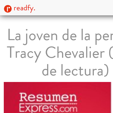
readfy.
La joven de la pe
Tracy Chevalier 
de lectura)