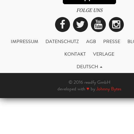
FOLGE UNS
Facebook
Twitter
YouTub
Ins
IMPRESSUM
DATENSCHUTZ
AGB
PRESSE
BL
KONTAKT
VERLAGE
DEUTSCH
© 2016 readfy GmbH
developed with
♥
by
Johnny Bytes