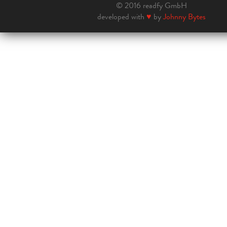
© 2016 readfy GmbH
developed with
♥
by
Johnny Bytes