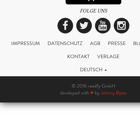
FOLGE UNS
Facebook
Twitter
YouTub
Ins
IMPRESSUM
DATENSCHUTZ
AGB
PRESSE
BL
KONTAKT
VERLAGE
DEUTSCH
© 2016 readfy GmbH
developed with
♥
by
Johnny Bytes