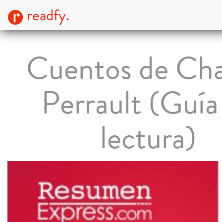
readfy.
Cuentos de Cha
Perrault (Guía
lectura)