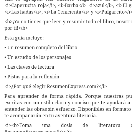
<i>Caperucita roja</i>, <i>Barba</i> <i>azul</i>, <i>El g
<i>Las hadas</i>, <i>La Cenicienta</i> y <i>Pulgarcito</i
<b>¡Ya no tienes que leer y resumir todo el libro, nosot
por ti!</b>
Esta guía incluye:
• Un resumen completo del libro
• Un estudio de los personajes
• Las claves de lectura
• Pistas para la reflexión
<i>¿Por qué elegir ResumenExpress.com?</i>
Para aprender de forma rápida. Porque nuestras pub
escritas con un estilo claro y conciso que te ayudará 
entender las obras sin esfuerzo. Disponibles en formato 
te acompañarán en tu aventura literaria.
<i><b>Toma una dosis de literatura a
ResumenExpress.com</b></i>