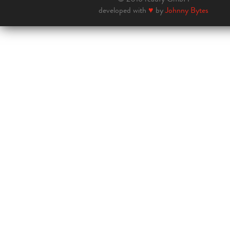
developed with
♥
by
Johnny Bytes