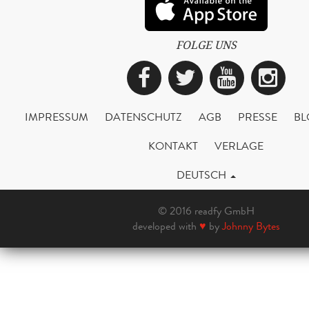
FOLGE UNS
Facebook
Twitter
YouTub
Ins
IMPRESSUM
DATENSCHUTZ
AGB
PRESSE
BL
KONTAKT
VERLAGE
DEUTSCH
© 2016 readfy GmbH
developed with
♥
by
Johnny Bytes