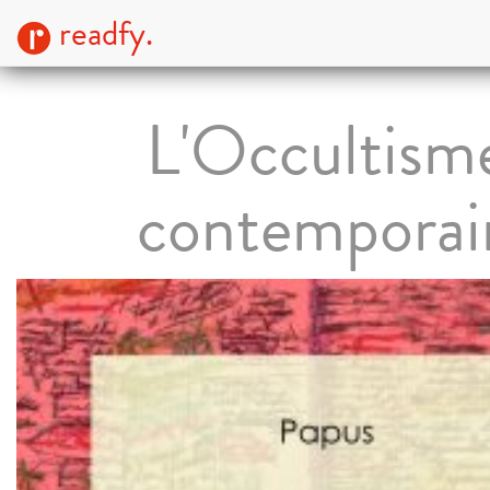
readfy.
L'Occultism
contemporai