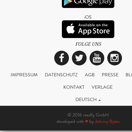
iOS
FOLGE UNS
Facebook
Twitter
YouTub
Ins
IMPRESSUM
DATENSCHUTZ
AGB
PRESSE
BL
KONTAKT
VERLAGE
DEUTSCH
© 2016 readfy GmbH
developed with
♥
by
Johnny Bytes