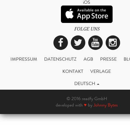
iOS
FOLGE UNS
Facebook
Twitter
YouTub
Ins
IMPRESSUM
DATENSCHUTZ
AGB
PRESSE
BL
KONTAKT
VERLAGE
DEUTSCH
© 2016 readfy GmbH
developed with
♥
by
Johnny Bytes