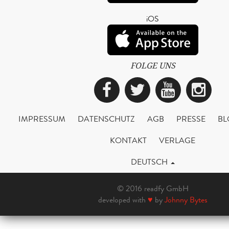
iOS
FOLGE UNS
Facebook
Twitter
YouTub
Ins
IMPRESSUM
DATENSCHUTZ
AGB
PRESSE
BL
KONTAKT
VERLAGE
DEUTSCH
© 2016 readfy GmbH
developed with
♥
by
Johnny Bytes